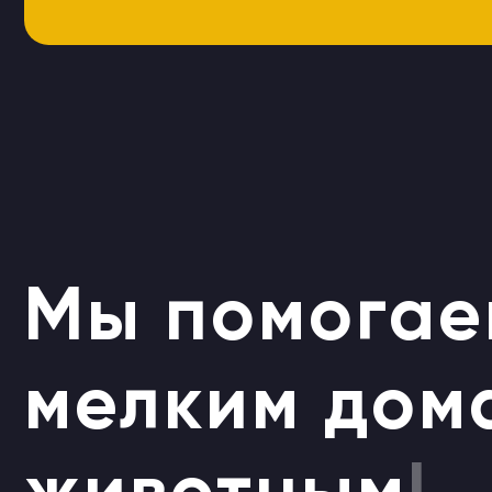
Мы помогаем
мелким до
|