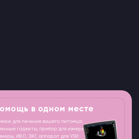
ения вашего питомца:
ы, прибор для измерения
Г, аппарат для УЗИ