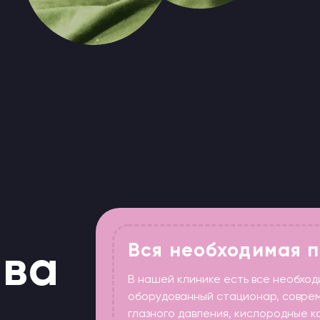
а
В нашей клинике есть все необходимое для леч
оборудованный стационар, современные гаджет
глазного давления, кислородные камеры, ИВЛ, ЭК
сердца, все для химиотерапии и многое другое
Pet-friendly
Наша главная цель — комфортное
пребывание в клинике питомцев и их хозяев